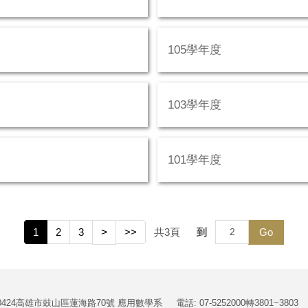
105學年度
103學年度
101學年度
1
2
3
>
>>
共
3
頁
到
Go
0424高雄市鼓山區蓮海路70號 應用數學系
電話: 07-5252000轉3801~3803