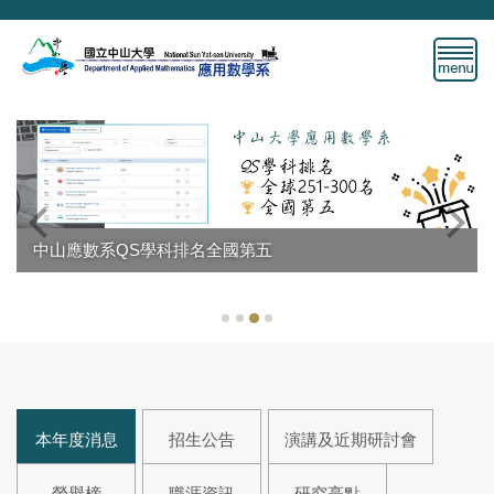
跳
到
主
要
內
容
區
中山應數系Research.com全國第二
本年度消息
招生公告
演講及近期研討會
榮譽榜
職涯資訊
研究亮點