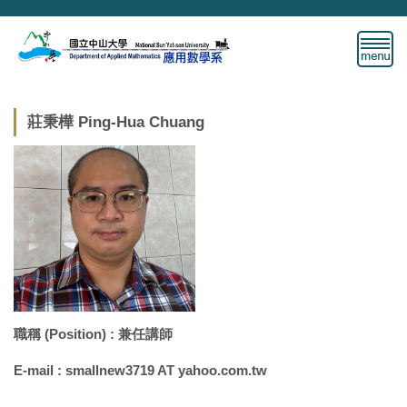
跳
到
主
要
內
容
莊秉樺 Ping-Hua Chuang
區
職稱 (Position) : 兼任講師
E-mail : smallnew3719 AT yahoo.com.tw