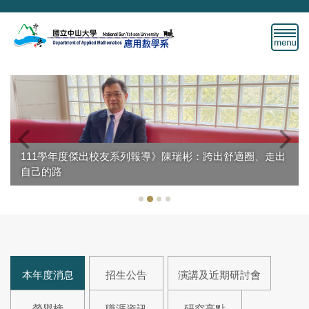
跳
到
主
要
內
容
區
111學年度傑出校友系列報導》陳瑞彬：跨出舒適圈、走出
自己的路
本年度消息
招生公告
演講及近期研討會
榮譽榜
職涯資訊
研究亮點